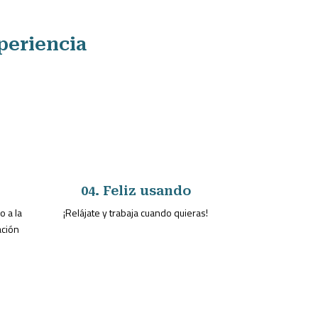
periencia
04. Feliz usando
o a la
¡Relájate y trabaja cuando quieras!
ación