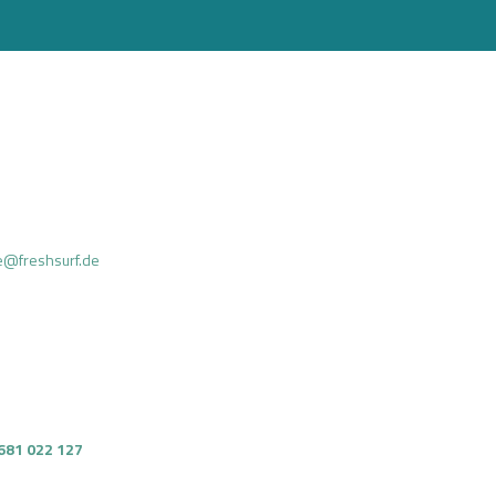
ce@freshsurf.de
681 022 127